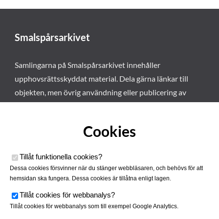
Smalspårsarkivet
Samlingarna på Smalspårsarkivet innehåller
upphovsrättsskyddat material. Dela gärna länkar till
objekten, men övrig användning eller publicering av
materialet kräver vårt tillstånd. Läs mer om våra
användarvillkor här
.
Cookies
Tillåt funktionella cookies
?
Dessa cookies försvinner när du stänger webbläsaren, och behövs för att
hemsidan ska fungera. Dessa cookies är tillåtna enligt lagen.
Tillåt cookies för webbanalys
?
Tillåt cookies för webbanalys som till exempel Google Analytics.