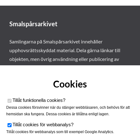
Smalspårsarkivet
Samlingarna på Smalspårsarkivet innehåller
upphovsrättsskyddat material. Dela gärna länkar till
objekten, men övrig användning eller publicering av
materialet kräver vårt tillstånd. Läs mer om våra
användarvillkor här
.
Cookies
Tillåt funktionella cookies
?
Dessa cookies försvinner när du stänger webbläsaren, och behövs för att
hemsidan ska fungera. Dessa cookies är tillåtna enligt lagen.
Tillåt cookies för webbanalys
?
Tillåt cookies för webbanalys som till exempel Google Analytics.