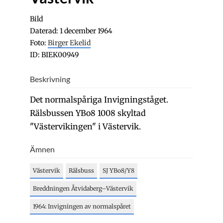
Bild
Daterad: 1 december 1964
Foto:
Birger Ekelid
ID: BIEK00949
Beskrivning
Det normalspåriga Invigningståget.
Rälsbussen YBo8 1008 skyltad
"Västervikingen" i Västervik.
Ämnen
Västervik
Rälsbuss
SJ YBo8/Y8
Breddningen Åtvidaberg–Västervik
1964: Invigningen av normalspåret