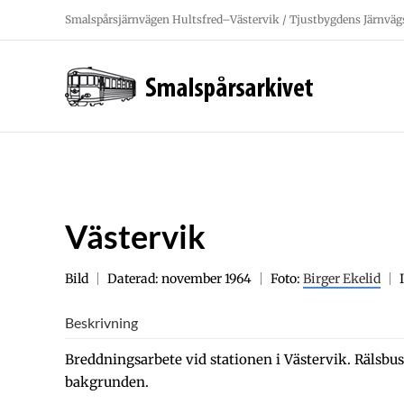
Fortsätt
Smalspårsjärnvägen Hultsfred–Västervik / Tjustbygdens Järnväg
till
innehållet
Västervik
Bild
Daterad: november 1964
Foto:
Birger Ekelid
Beskrivning
Breddningsarbete vid stationen i Västervik. Rälsbus
bakgrunden.