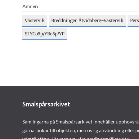
Ämnen
Västervik
Breddningen Åtvidaberg–Västervik
Pers
SJ YCo5p/YBo5p/YP
Smalspårsarkivet
Samlingarna på Smalspårsarkivet innehåller upphovsrä
gärna länkar till objekten, men övrig användning eller p
vårt tillstånd. Läs mer om våra
användarvillkor här
.