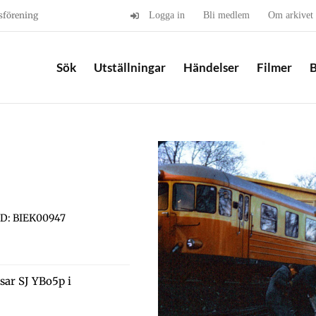
sförening
Logga in
Bli medlem
Om arkivet
Sök
Utställningar
Händelser
Filmer
B
ID: BIEK00947
sar SJ YBo5p i