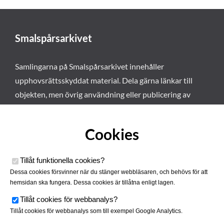
Smalspårsarkivet
Samlingarna på Smalspårsarkivet innehåller
upphovsrättsskyddat material. Dela gärna länkar till
objekten, men övrig användning eller publicering av
materialet kräver vårt tillstånd. Läs mer om våra
användarvillkor här
.
Cookies
Tillåt funktionella cookies
?
Dessa cookies försvinner när du stänger webbläsaren, och behövs för att
hemsidan ska fungera. Dessa cookies är tillåtna enligt lagen.
Tillåt cookies för webbanalys
?
Tillåt cookies för webbanalys som till exempel Google Analytics.