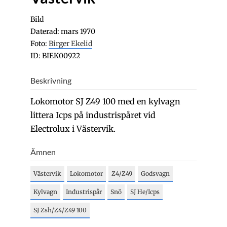
Bild
Daterad: mars 1970
Foto:
Birger Ekelid
ID: BIEK00922
Beskrivning
Lokomotor SJ Z49 100 med en kylvagn
littera Icps på industrispåret vid
Electrolux i Västervik.
Ämnen
Västervik
Lokomotor
Z4/Z49
Godsvagn
Kylvagn
Industrispår
Snö
SJ He/Icps
SJ Zsh/Z4/Z49 100