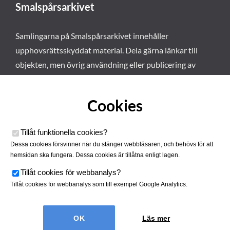
Smalspårsarkivet
Samlingarna på Smalspårsarkivet innehåller
upphovsrättsskyddat material. Dela gärna länkar till
objekten, men övrig användning eller publicering av
materialet kräver vårt tillstånd. Läs mer om våra
användarvillkor här
.
Cookies
Tillåt funktionella cookies
?
Dessa cookies försvinner när du stänger webbläsaren, och behövs för att
hemsidan ska fungera. Dessa cookies är tillåtna enligt lagen.
Tillåt cookies för webbanalys
?
Tillåt cookies för webbanalys som till exempel Google Analytics.
Smalspårsarkivet drivs av
Tjustbygdens Järnvägsförening
Läs mer
| Utvecklad av
Hamrén Webbyrå