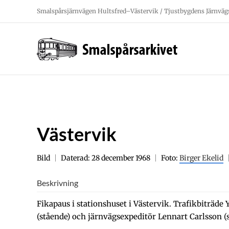
Fortsätt
Smalspårsjärnvägen Hultsfred–Västervik / Tjustbygdens Järnväg
till
innehållet
Västervik
Bild
Daterad: 28 december 1968
Foto:
Birger Ekelid
Beskrivning
Fikapaus i stationshuset i Västervik. Trafikbiträd
(stående) och järnvägsexpeditör Lennart Carlsson (s