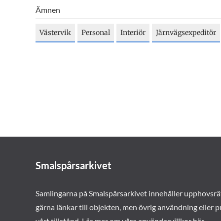
Ämnen
Västervik
Personal
Interiör
Järnvägsexpeditör
Smalspårsarkivet
Samlingarna på Smalspårsarkivet innehåller upphovsrä
gärna länkar till objekten, men övrig användning eller p
vårt tillstånd. Läs mer om våra
användarvillkor här
.