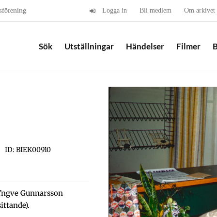
sförening
Logga in
Bli medlem
Om arkivet
Sök
Utställningar
Händelser
Filmer
B
ID: BIEK00910
e Yngve Gunnarsson
ittande).