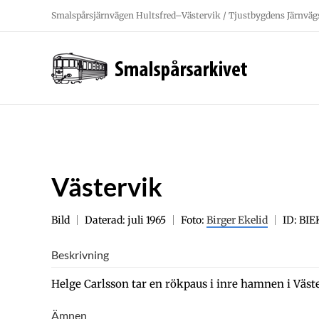
Fortsätt
Smalspårsjärnvägen Hultsfred–Västervik / Tjustbygdens Järnväg
till
innehållet
Västervik
Bild
Daterad: juli 1965
Foto:
Birger Ekelid
ID: BI
Beskrivning
Helge Carlsson tar en rökpaus i inre hamnen i Väst
Ämnen