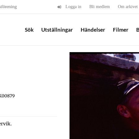
sförening
Logga in
Bli medlem
Om arkivet
Sök
Utställningar
Händelser
Filmer
B
EK00879
ervik.