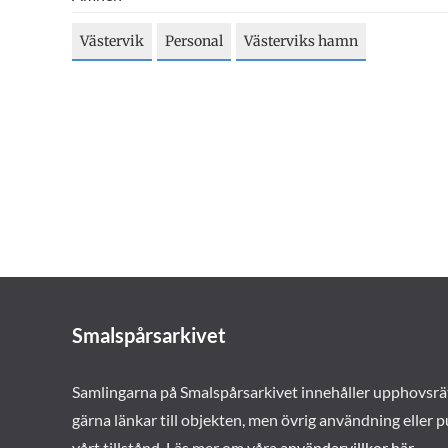
Västervik
Personal
Västerviks hamn
Smalspårsarkivet
Samlingarna på Smalspårsarkivet innehåller upphovsrä
gärna länkar till objekten, men övrig användning eller p
vårt tillstånd. Läs mer om våra
användarvillkor här
.