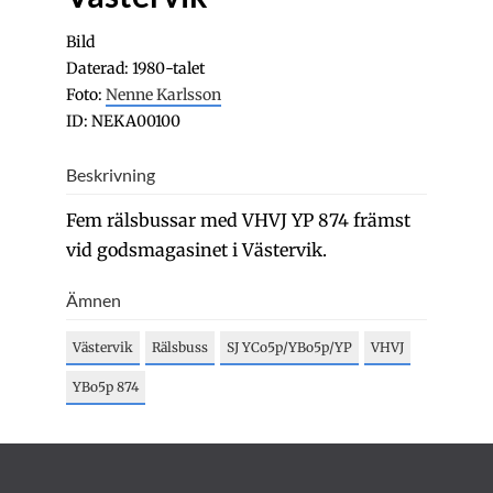
Bild
Daterad: 1980-talet
Foto:
Nenne Karlsson
ID: NEKA00100
Beskrivning
Fem rälsbussar med VHVJ YP 874 främst
vid godsmagasinet i Västervik.
Ämnen
Västervik
Rälsbuss
SJ YCo5p/YBo5p/YP
VHVJ
YBo5p 874