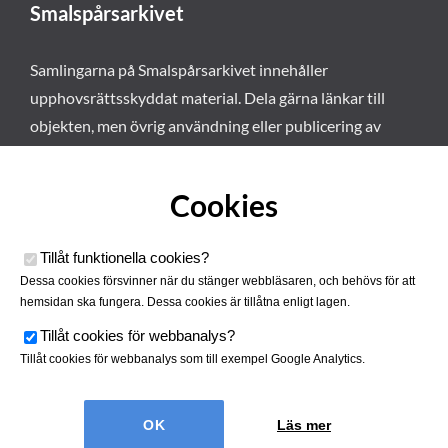
Smalspårsarkivet
Samlingarna på Smalspårsarkivet innehåller
upphovsrättsskyddat material. Dela gärna länkar till
objekten, men övrig användning eller publicering av
materialet kräver vårt tillstånd. Läs mer om våra
användarvillkor här
.
Cookies
Tillåt funktionella cookies
?
Dessa cookies försvinner när du stänger webbläsaren, och behövs för att
hemsidan ska fungera. Dessa cookies är tillåtna enligt lagen.
Tillåt cookies för webbanalys
?
Tillåt cookies för webbanalys som till exempel Google Analytics.
Smalspårsarkivet drivs av
Tjustbygdens Järnvägsförening
Läs mer
| Utvecklad av
Hamrén Webbyrå