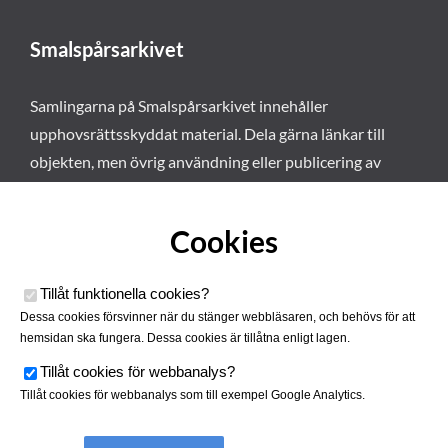
Smalspårsarkivet
Samlingarna på Smalspårsarkivet innehåller
upphovsrättsskyddat material. Dela gärna länkar till
objekten, men övrig användning eller publicering av
materialet kräver vårt tillstånd. Läs mer om våra
användarvillkor här
.
Cookies
Tillåt funktionella cookies
?
Dessa cookies försvinner när du stänger webbläsaren, och behövs för att
hemsidan ska fungera. Dessa cookies är tillåtna enligt lagen.
Tillåt cookies för webbanalys
?
Tillåt cookies för webbanalys som till exempel Google Analytics.