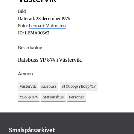
Bild
Daterad: 28 december 1974
Foto:
Lennart Malmsten
ID: LEMA00362
Beskrivning
Rälsbuss YP 874 i Västervik.
Ämnen
Västervik
Rälsbuss
SJ YCo5p/YBo5p/YP
YBo5p 874
Stationshus
Personer
Smalspårsarkivet