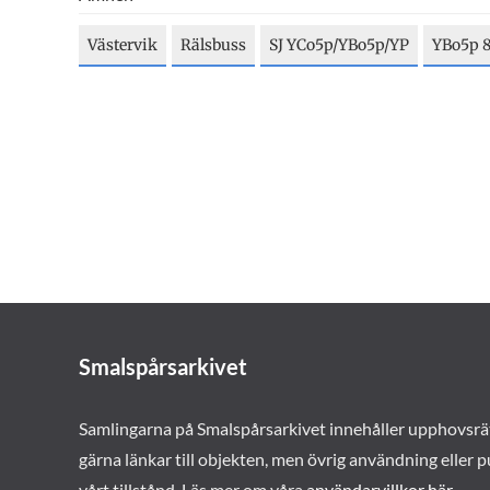
Västervik
Rälsbuss
SJ YCo5p/YBo5p/YP
YBo5p 
Smalspårsarkivet
Samlingarna på Smalspårsarkivet innehåller upphovsrä
gärna länkar till objekten, men övrig användning eller p
vårt tillstånd. Läs mer om våra
användarvillkor här
.