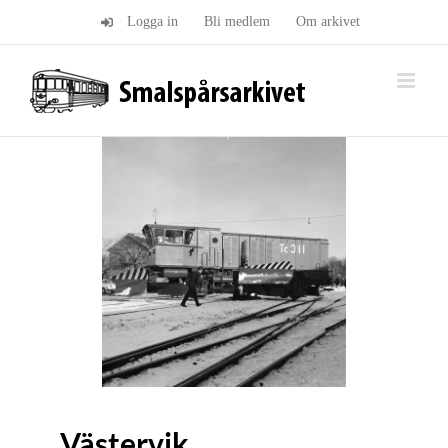
Fortsätt
Logga in
Bli medlem
Om arkivet
till
innehållet
Västervik