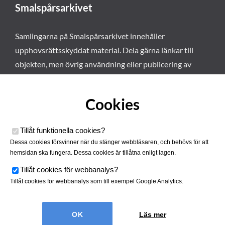
Smalspårsarkivet
Samlingarna på Smalspårsarkivet innehåller
upphovsrättsskyddat material. Dela gärna länkar till
objekten, men övrig användning eller publicering av
materialet kräver vårt tillstånd. Läs mer om våra
användarvillkor här
.
Cookies
Tillåt funktionella cookies
?
Dessa cookies försvinner när du stänger webbläsaren, och behövs för att
hemsidan ska fungera. Dessa cookies är tillåtna enligt lagen.
Tillåt cookies för webbanalys
?
Tillåt cookies för webbanalys som till exempel Google Analytics.
Smalspårsarkivet drivs av
Tjustbygdens Järnvägsförening
Läs mer
| Utvecklad av
Hamrén Webbyrå