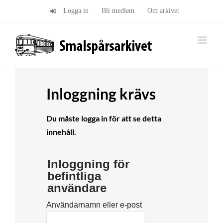
Fortsätt
Logga in
Bli medlem
Om arkivet
till
innehållet
Inloggning krävs
Du måste logga in för att se detta
innehåll.
Inloggning för
befintliga
användare
Användarnamn eller e-post