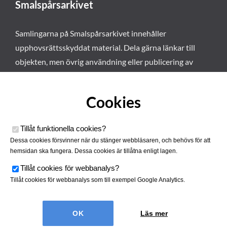
Smalspårsarkivet
Samlingarna på Smalspårsarkivet innehåller
upphovsrättsskyddat material. Dela gärna länkar till
objekten, men övrig användning eller publicering av
materialet kräver vårt tillstånd. Läs mer om våra
användarvillkor här
.
Cookies
Tillåt funktionella cookies
?
Dessa cookies försvinner när du stänger webbläsaren, och behövs för att
hemsidan ska fungera. Dessa cookies är tillåtna enligt lagen.
Tillåt cookies för webbanalys
?
Tillåt cookies för webbanalys som till exempel Google Analytics.
Smalspårsarkivet drivs av
Tjustbygdens Järnvägsförening
Läs mer
| Utvecklad av
Hamrén Webbyrå
Cookies