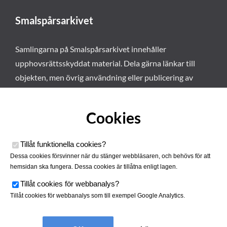
Smalspårsarkivet
Samlingarna på Smalspårsarkivet innehåller
upphovsrättsskyddat material. Dela gärna länkar till
objekten, men övrig användning eller publicering av
materialet kräver vårt tillstånd. Läs mer om våra
användarvillkor här
.
Cookies
Tillåt funktionella cookies
?
Dessa cookies försvinner när du stänger webbläsaren, och behövs för att
hemsidan ska fungera. Dessa cookies är tillåtna enligt lagen.
Tillåt cookies för webbanalys
?
Tillåt cookies för webbanalys som till exempel Google Analytics.
Smalspårsarkivet drivs av
Tjustbygdens Järnvägsförening