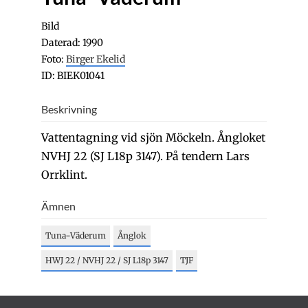
Bild
Daterad: 1990
Foto:
Birger Ekelid
ID: BIEK01041
Beskrivning
Vattentagning vid sjön Möckeln. Ångloket
NVHJ 22 (SJ L18p 3147). På tendern Lars
Orrklint.
Ämnen
Tuna−Väderum
Ånglok
HWJ 22 / NVHJ 22 / SJ L18p 3147
TJF