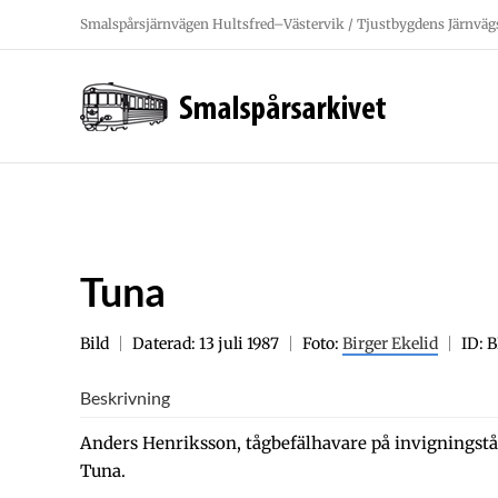
Fortsätt
Smalspårsjärnvägen Hultsfred–Västervik / Tjustbygdens Järnväg
till
innehållet
Tuna
Bild
Daterad: 13 juli 1987
Foto:
Birger Ekelid
ID: 
Beskrivning
Anders Henriksson, tågbefälhavare på invigningstå
Tuna.