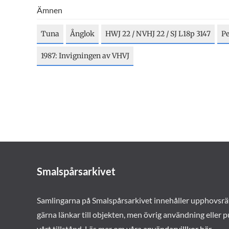
Ämnen
Tuna
Ånglok
HWJ 22 / NVHJ 22 / SJ L18p 3147
Pe
1987: Invigningen av VHVJ
Smalspårsarkivet
Samlingarna på Smalspårsarkivet innehåller upphovsrä
gärna länkar till objekten, men övrig användning eller p
vårt tillstånd. Läs mer om våra
användarvillkor här
.