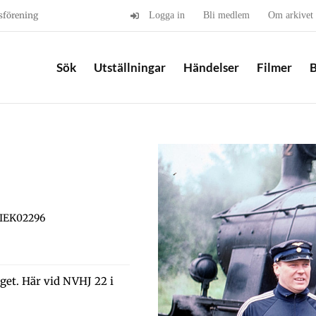
sförening
Logga in
Bli medlem
Om arkivet
Sök
Utställningar
Händelser
Filmer
B
BIEK02296
get. Här vid NVHJ 22 i