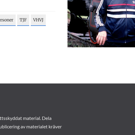
rsoner
TJF
VHVJ
ttsskyddat material. Dela
ublicering av materialet kräver