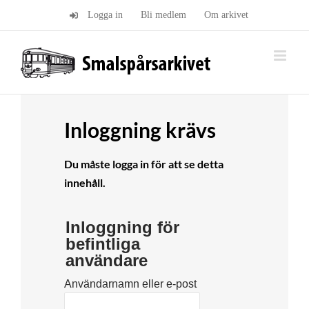
Fortsätt
Logga in
Bli medlem
Om arkivet
till
innehållet
Inloggning krävs
Du måste logga in för att se detta
innehåll.
Inloggning för
befintliga
användare
Användarnamn eller e-post