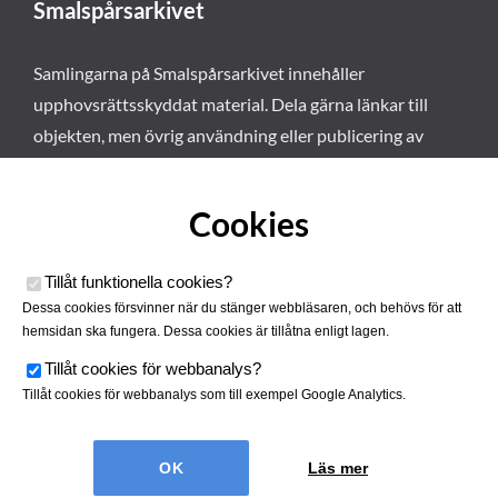
Smalspårsarkivet
Samlingarna på Smalspårsarkivet innehåller
upphovsrättsskyddat material. Dela gärna länkar till
objekten, men övrig användning eller publicering av
materialet kräver vårt tillstånd. Läs mer om våra
användarvillkor här
.
Cookies
Tillåt funktionella cookies
?
Dessa cookies försvinner när du stänger webbläsaren, och behövs för att
hemsidan ska fungera. Dessa cookies är tillåtna enligt lagen.
Tillåt cookies för webbanalys
?
Tillåt cookies för webbanalys som till exempel Google Analytics.
Smalspårsarkivet drivs av
Tjustbygdens Järnvägsförening
Läs mer
| Utvecklad av
Hamrén Webbyrå
Cookies