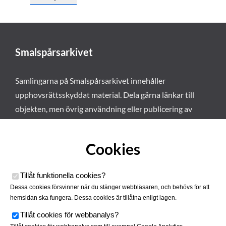
Smalspårsarkivet
Samlingarna på Smalspårsarkivet innehåller
upphovsrättsskyddat material. Dela gärna länkar till
objekten, men övrig användning eller publicering av
materialet kräver vårt tillstånd. Läs mer om våra
användarvillkor här
.
Cookies
Tillåt funktionella cookies
?
Dessa cookies försvinner när du stänger webbläsaren, och behövs för att
hemsidan ska fungera. Dessa cookies är tillåtna enligt lagen.
Tillåt cookies för webbanalys
?