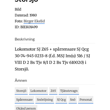
Bild
Daterad: 1980
Foto:
Birger Ekelid
ID: BIEK01499
Beskrivning
Lokomotor SJ Z65 + spårrensare SJ Qcg
30-74-945 0233-8 (f.d. MSJ Im(u) 516 / SJ
VIII D 2 Bs Tjv 8/I D 2 Bs Tjv 610020) i
Storsjö.
Ämnen
Storsjö
Lokomotor
Z65
Tjänstevagn
Spårrensare
Snöröjning
SJ Qcg
Snö
Personal
Okänd person