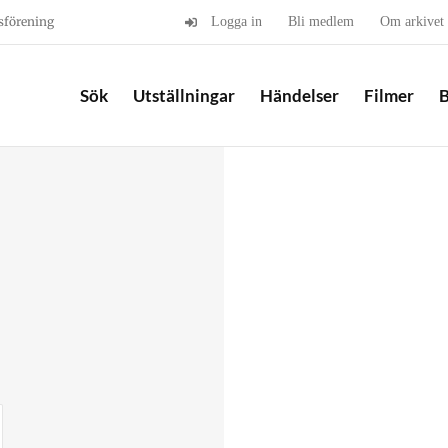
sförening
Logga in
Bli medlem
Om arkivet
Sök
Utställningar
Händelser
Filmer
B