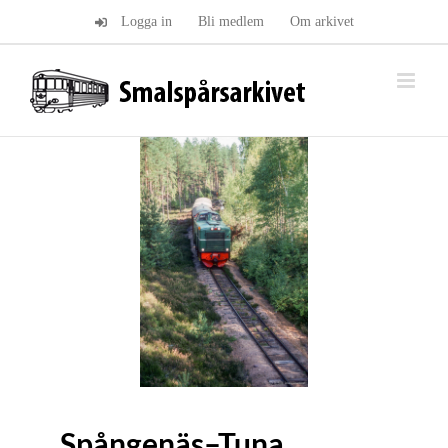
Fortsätt
Logga in
Bli medlem
Om arkivet
till
innehållet
Spångenäs–Tuna