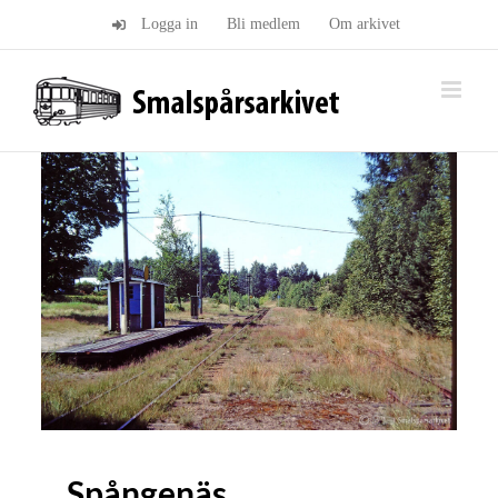
Fortsätt
Logga in
Bli medlem
Om arkivet
till
innehållet
Spångenäs