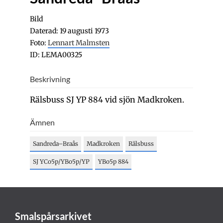
Bild
Daterad: 19 augusti 1973
Foto:
Lennart Malmsten
ID: LEMA00325
Beskrivning
Rälsbuss SJ YP 884 vid sjön Madkroken.
Ämnen
Sandreda–Braås
Madkroken
Rälsbuss
SJ YCo5p/YBo5p/YP
YBo5p 884
Smalspårsarkivet