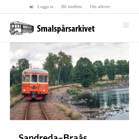
Fortsätt
Logga in
Bli medlem
Om arkivet
till
innehållet
Sandreda–Braås