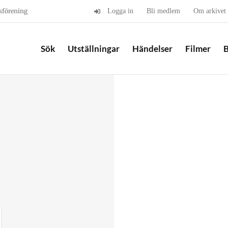
sförening
Logga in
Bli medlem
Om arkivet
Sök
Utställningar
Händelser
Filmer
B