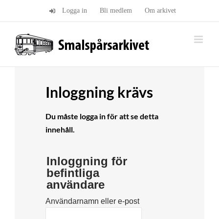
Fortsätt
Logga in
Bli medlem
Om arkivet
till
innehållet
Inloggning krävs
Du måste logga in för att se detta
innehåll.
Inloggning för
befintliga
användare
Användarnamn eller e-post