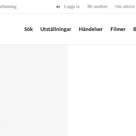
sförening
Logga in
Bli medlem
Om arkivet
Sök
Utställningar
Händelser
Filmer
B