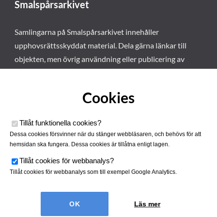
Smalspårsarkivet
Samlingarna på Smalspårsarkivet innehåller
upphovsrättsskyddat material. Dela gärna länkar till
objekten, men övrig användning eller publicering av
materialet kräver vårt tillstånd. Läs mer om våra
användarvillkor här
.
Cookies
Tillåt funktionella cookies
?
Dessa cookies försvinner när du stänger webbläsaren, och behövs för att
hemsidan ska fungera. Dessa cookies är tillåtna enligt lagen.
Tillåt cookies för webbanalys
?
Tillåt cookies för webbanalys som till exempel Google Analytics.
Smalspårsarkivet drivs av
Tjustbygdens Järnvägsförening
Läs mer
| Utvecklad av
Hamrén Webbyrå
Cookies