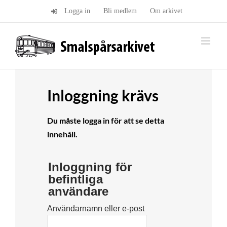
Fortsätt
Logga in
Bli medlem
Om arkivet
till
innehållet
Inloggning krävs
Du måste logga in för att se detta
innehåll.
Inloggning för
befintliga
användare
Användarnamn eller e-post