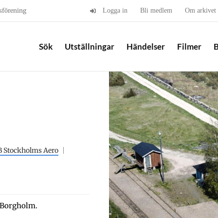
sförening
Logga in
Bli medlem
Om arkivet
Sök
Utställningar
Händelser
Filmer
B
 Stockholms Aero
a–Borgholm.