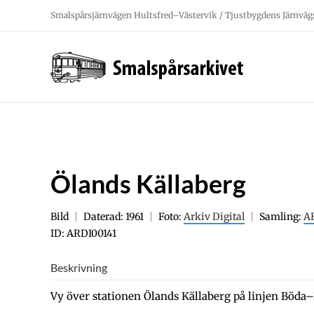
Fortsätt
Smalspårsjärnvägen Hultsfred–Västervik / Tjustbygdens Järnväg
till
innehållet
Ölands Källaberg
Bild
Daterad: 1961
Foto:
Arkiv Digital
Samling:
AB
ID: ARDI00141
Beskrivning
Vy över stationen Ölands Källaberg på linjen Böd