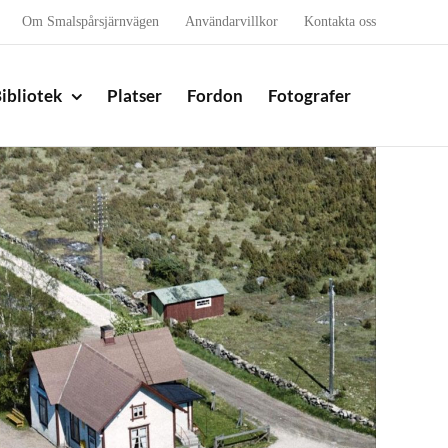
Om Smalspårsjärnvägen
Användarvillkor
Kontakta oss
ibliotek
Platser
Fordon
Fotografer