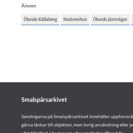
Ämnen
Ölands Källaberg
Stationshus
Ölands järnvägar
Smalspårsarkivet
Samlingarna på Smalspårsarkivet innehåller upphovsrä
gärna länkar till objekten, men övrig användning eller p
vårt tillstånd. Läs mer om våra
användarvillkor här
.