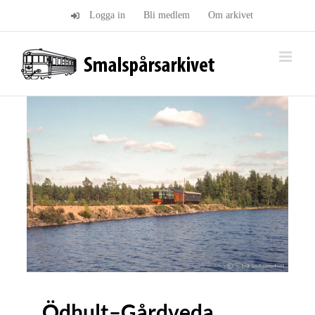
Fortsätt
Logga in
Bli medlem
Om arkivet
till
innehållet
Ödhult–Gårdveda