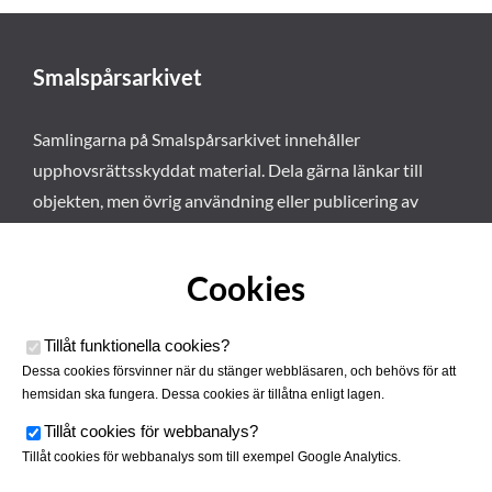
Smalspårsarkivet
Samlingarna på Smalspårsarkivet innehåller
upphovsrättsskyddat material. Dela gärna länkar till
objekten, men övrig användning eller publicering av
materialet kräver vårt tillstånd. Läs mer om våra
användarvillkor här
.
Cookies
Tillåt funktionella cookies
?
Dessa cookies försvinner när du stänger webbläsaren, och behövs för att
hemsidan ska fungera. Dessa cookies är tillåtna enligt lagen.
Tillåt cookies för webbanalys
?
Tillåt cookies för webbanalys som till exempel Google Analytics.