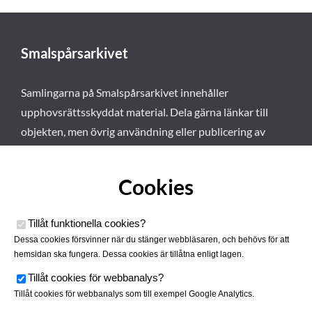
Smalspårsarkivet
Samlingarna på Smalspårsarkivet innehåller
upphovsrättsskyddat material. Dela gärna länkar till
objekten, men övrig användning eller publicering av
materialet kräver vårt tillstånd. Läs mer om våra
användarvillkor här
.
Cookies
Tillåt funktionella cookies
?
Dessa cookies försvinner när du stänger webbläsaren, och behövs för att
hemsidan ska fungera. Dessa cookies är tillåtna enligt lagen.
Tillåt cookies för webbanalys
?
Tillåt cookies för webbanalys som till exempel Google Analytics.