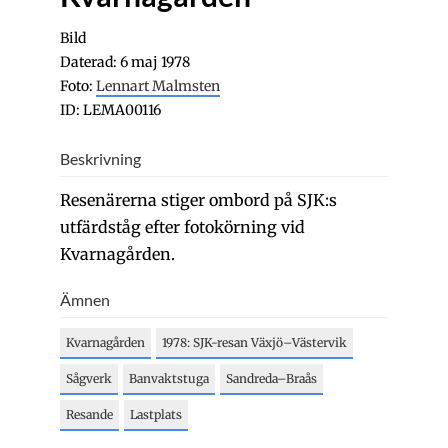
Bild
Daterad: 6 maj 1978
Foto:
Lennart Malmsten
ID: LEMA00116
Beskrivning
Resenärerna stiger ombord på SJK:s
utfärdståg efter fotokörning vid
Kvarnagården.
Ämnen
Kvarnagården
1978: SJK-resan Växjö–Västervik
Sågverk
Banvaktstuga
Sandreda–Braås
Resande
Lastplats