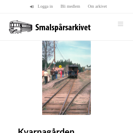
Fortsätt
Logga in
Bli medlem
Om arkivet
till
innehållet
Kvarnagården