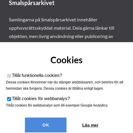
Smalspårsarkivet
Samlingarna på Smalspårsarkivet innehåller
upphovsrättsskyddat material. Dela gärna länkar till
objekten, men övrig användning eller publicering av
materialet kräver vårt tillstånd. Läs mer om våra
användarvillkor här
.
Cookies
Tillåt funktionella cookies
?
Dessa cookies försvinner när du stänger webbläsaren, och behövs för att
hemsidan ska fungera. Dessa cookies är tillåtna enligt lagen.
Tillåt cookies för webbanalys
?
Tillåt cookies för webbanalys som till exempel Google Analytics.
Smalspårsarkivet drivs av
Tjustbygdens Järnvägsförening
Läs mer
| Utvecklad av
Hamrén Webbyrå
Cookies