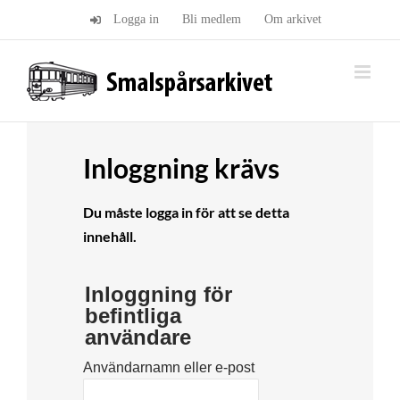
Fortsätt
Logga in
Bli medlem
Om arkivet
till
innehållet
Inloggning krävs
Du måste logga in för att se detta
innehåll.
Inloggning för
befintliga
användare
Användarnamn eller e-post