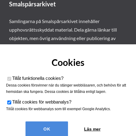
Smalspårsarkivet
Samlingarna på Smalspårsarkivet innehåller
upphovsrättsskyddat material. Dela gärna länkar till
objekten, men övrig användning eller publicering av
materialet kräver vårt tillstånd. Läs mer om våra
användarvillkor här
.
Cookies
Tillåt funktionella cookies
?
Dessa cookies försvinner när du stänger webbläsaren, och behövs för att
hemsidan ska fungera. Dessa cookies är tillåtna enligt lagen.
Tillåt cookies för webbanalys
?
Tillåt cookies för webbanalys som till exempel Google Analytics.
Smalspårsarkivet drivs av
Tjustbygdens Järnvägsförening
Läs mer
| Utvecklad av
Hamrén Webbyrå