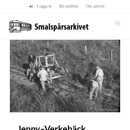
Fortsätt
Logga in
Bli medlem
Om arkivet
till
innehållet
Jenny–Verkebäck