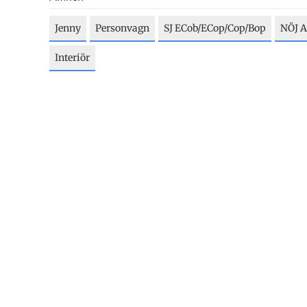
Jenny
Personvagn
SJ ECob/ECop/Cop/Bop
NÖJ A
Interiör