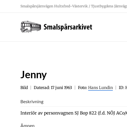
Fortsätt
Smalspårsjärnvägen Hultsfred–Västervik / Tjustbygdens Järnväg
till
innehållet
Jenny
Bild
Daterad: 17 juni 1963
Foto:
Hans Lundin
ID:
Beskrivning
Interiör av personvagnen SJ Bop 822 (f.d. NÖJ ACo/C
Ämnen