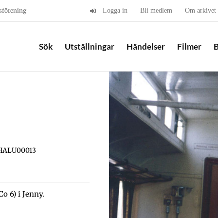
sförening
Logga in
Bli medlem
Om arkivet
Sök
Utställningar
Händelser
Filmer
B
 HALU00013
o 6) i Jenny.