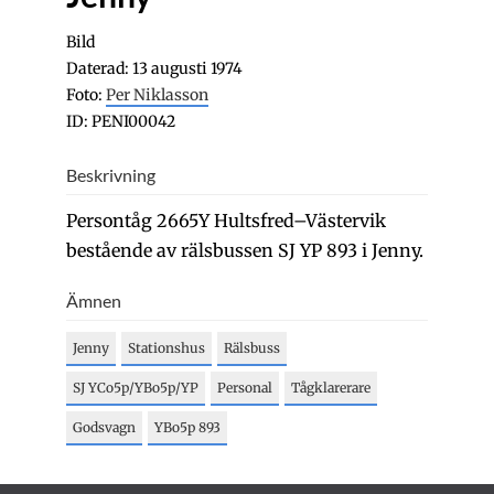
Bild
Daterad: 13 augusti 1974
Foto:
Per Niklasson
ID: PENI00042
Beskrivning
Persontåg 2665Y Hultsfred–Västervik
bestående av rälsbussen SJ YP 893 i Jenny.
Ämnen
Jenny
Stationshus
Rälsbuss
SJ YCo5p/YBo5p/YP
Personal
Tågklarerare
Godsvagn
YBo5p 893