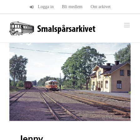
Fortsätt
Logga in
Bli medlem
Om arkivet
till
innehållet
Jenny