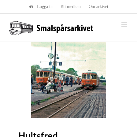
Fortsätt
Logga in
Bli medlem
Om arkivet
till
innehållet
Hultsfred