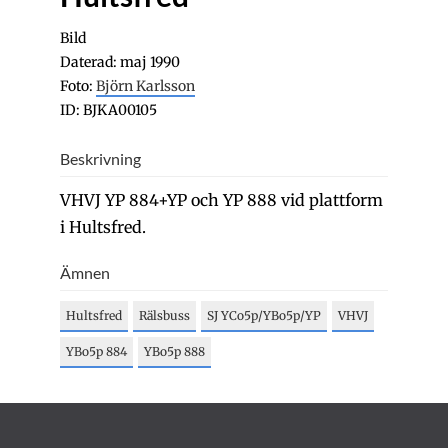
Bild
Daterad: maj 1990
Foto:
Björn Karlsson
ID: BJKA00105
Beskrivning
VHVJ YP 884+YP och YP 888 vid plattform
i Hultsfred.
Ämnen
Hultsfred
Rälsbuss
SJ YCo5p/YBo5p/YP
VHVJ
YBo5p 884
YBo5p 888