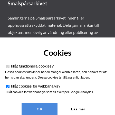
Smalspårsarkivet
Samlingarna på Smalspårsarkivet innehåller
upphovsrättsskyddat material. Dela gärna länkar till
objekten, men övrig användning eller publicering av
materialet kräver vårt tillstånd. Läs mer om våra
användarvillkor här
.
Cookies
Tillåt funktionella cookies
?
Dessa cookies försvinner när du stänger webbläsaren, och behövs för att
hemsidan ska fungera. Dessa cookies är tillåtna enligt lagen.
Tillåt cookies för webbanalys
?
Tillåt cookies för webbanalys som till exempel Google Analytics.
Smalspårsarkivet drivs av
Tjustbygdens Järnvägsförening
Läs mer
| Utvecklad av
Hamrén Webbyrå