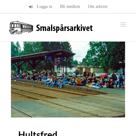
Fortsätt
Logga in
Bli medlem
Om arkivet
till
innehållet
Hultsfred