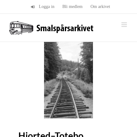
Fortsätt
Logga in
Bli medlem
Om arkivet
till
innehållet
Hjorted–Totebo