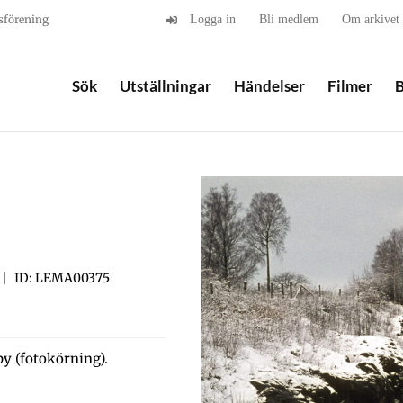
sförening
Logga in
Bli medlem
Om arkivet
Sök
Utställningar
Händelser
Filmer
B
ID: LEMA00375
y (fotokörning).