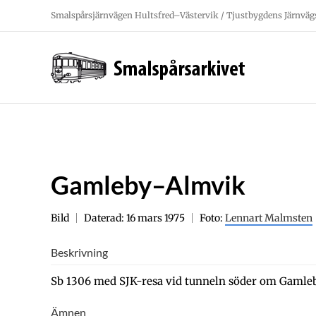
Fortsätt
Smalspårsjärnvägen Hultsfred–Västervik / Tjustbygdens Järnväg
till
innehållet
Gamleby–Almvik
Bild
Daterad: 16 mars 1975
Foto:
Lennart Malmsten
Beskrivning
Sb 1306 med SJK-resa vid tunneln söder om Gamleb
Ämnen