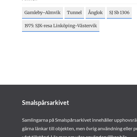
Gamleby–Almvik
Tunnel
Ånglok
SJ Sb 1306
1975: SJK-resa Linköping–Västervik
Smalspårsarkivet
Samlingarna på Smalspårsarkivet innehåller upphovsrä
gärna länkar till objekten, men övrig användning eller p
vårt tillstånd. Läs mer om våra
användarvillkor här
.