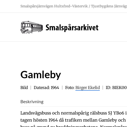
Fortsätt
Smalspårsjärnvägen Hultsfred–Västervik / Tjustbygdens Järnväg
till
innehållet
Gamleby
Bild
Daterad: 1964
Foto:
Birger Ekelid
ID: BIEK00
Beskrivning
Landsvägsbuss och normalspårig rälsbuss SJ YBo6 i
tagen hösten 1964 då trafiken mellan Gamleby och 