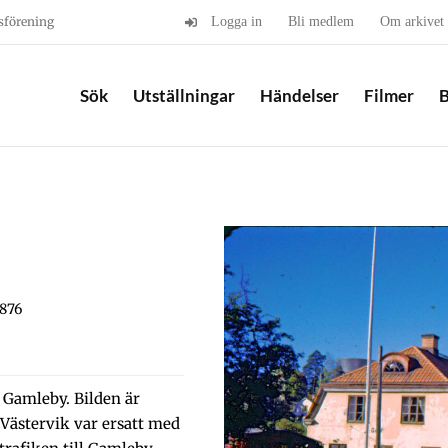
sförening
Logga in
Bli medlem
Om arkivet
Sök
Utställningar
Händelser
Filmer
B
876
 Gamleby. Bilden är
Västervik var ersatt med