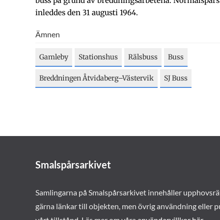
buss på grund av breddningsarbetena. Normalspårst
inleddes den 31 augusti 1964.
Ämnen
Gamleby
Stationshus
Rälsbuss
Buss
Breddningen Åtvidaberg–Västervik
SJ Buss
Smalspårsarkivet
Samlingarna på Smalspårsarkivet innehåller upphovsrä
gärna länkar till objekten, men övrig användning eller p
vårt tillstånd. Läs mer om våra
användarvillkor här
.