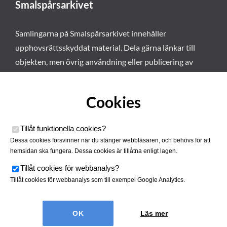
Smalspårsarkivet
Samlingarna på Smalspårsarkivet innehåller
upphovsrättsskyddat material. Dela gärna länkar till
objekten, men övrig användning eller publicering av
materialet kräver vårt tillstånd. Läs mer om våra
användarvillkor här
.
Cookies
Tillåt funktionella cookies
?
Dessa cookies försvinner när du stänger webbläsaren, och behövs för att
hemsidan ska fungera. Dessa cookies är tillåtna enligt lagen.
Tillåt cookies för webbanalys
?
Tillåt cookies för webbanalys som till exempel Google Analytics.
Smalspårsarkivet drivs av
Tjustbygdens Järnvägsförening
Läs mer
| Utvecklad av
Hamrén Webbyrå
Cookies