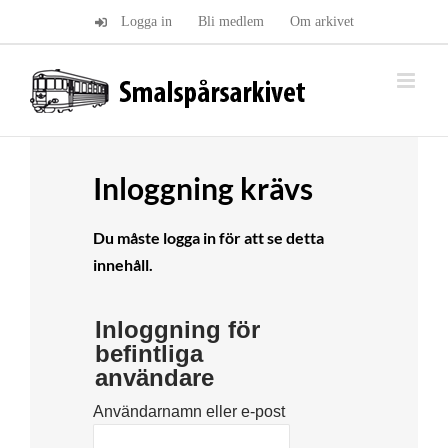
Fortsätt
Logga in
Bli medlem
Om arkivet
till
innehållet
Inloggning krävs
Du måste logga in för att se detta
innehåll.
Inloggning för
befintliga
användare
Användarnamn eller e-post