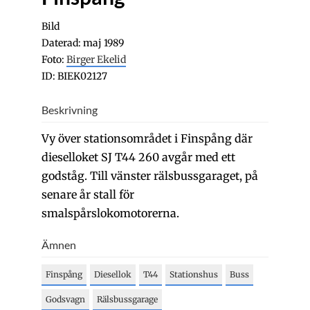
Bild
Daterad: maj 1989
Foto:
Birger Ekelid
ID: BIEK02127
Beskrivning
Vy över stationsområdet i Finspång där
dieselloket SJ T44 260 avgår med ett
godståg. Till vänster rälsbussgaraget, på
senare år stall för
smalspårslokomotorerna.
Ämnen
Finspång
Diesellok
T44
Stationshus
Buss
Godsvagn
Rälsbussgarage