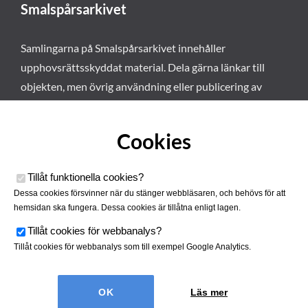
Smalspårsarkivet
Samlingarna på Smalspårsarkivet innehåller
upphovsrättsskyddat material. Dela gärna länkar till
objekten, men övrig användning eller publicering av
materialet kräver vårt tillstånd. Läs mer om våra
användarvillkor här
.
Cookies
Tillåt funktionella cookies
?
Dessa cookies försvinner när du stänger webbläsaren, och behövs för att
hemsidan ska fungera. Dessa cookies är tillåtna enligt lagen.
Tillåt cookies för webbanalys
?
Tillåt cookies för webbanalys som till exempel Google Analytics.
Smalspårsarkivet drivs av
Tjustbygdens Järnvägsförening
Läs mer
| Utvecklad av
Hamrén Webbyrå