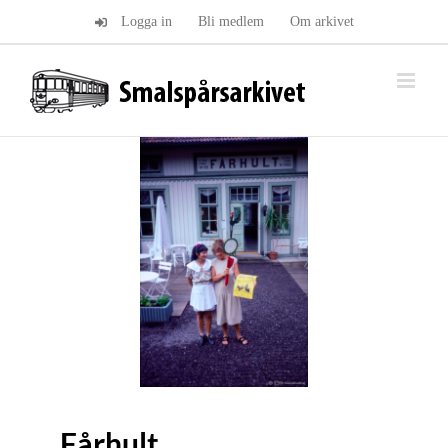
Fortsätt
Logga in
Bli medlem
Om arkivet
till
innehållet
Fårhult