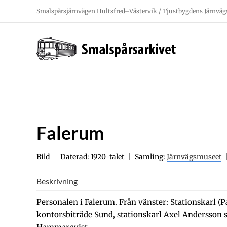
Fortsätt
Smalspårsjärnvägen Hultsfred–Västervik / Tjustbygdens Järnväg
till
innehållet
Falerum
Bild
Daterad: 1920-talet
Samling:
Järnvägsmuseet
Beskrivning
Personalen i Falerum. Från vänster: Stationskarl (P
kontorsbiträde Sund, stationskarl Axel Andersson sa