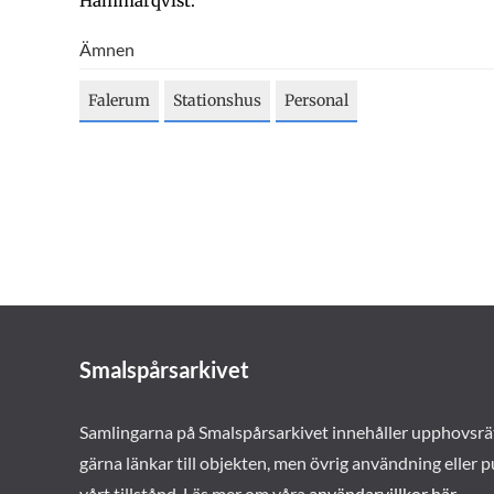
Hammarqvist.
Ämnen
Falerum
Stationshus
Personal
Smalspårsarkivet
Samlingarna på Smalspårsarkivet innehåller upphovsrä
gärna länkar till objekten, men övrig användning eller p
vårt tillstånd. Läs mer om våra
användarvillkor här
.