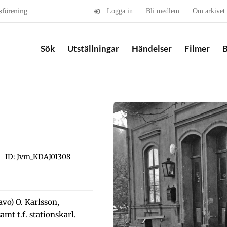
sförening
Logga in
Bli medlem
Om arkivet
Sök
Utställningar
Händelser
Filmer
B
ID: Jvm_KDAJ01308
avo) O. Karlsson,
mt t.f. stationskarl.