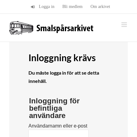
Fortsätt
Logga in
Bli medlem
Om arkivet
till
innehållet
Inloggning krävs
Du måste logga in för att se detta
innehåll.
Inloggning för
befintliga
användare
Användarnamn eller e-post