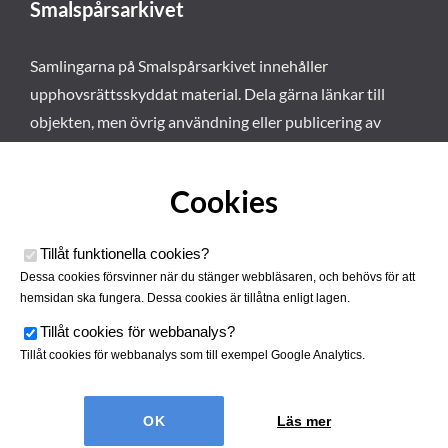
Smalspårsarkivet
Samlingarna på Smalspårsarkivet innehåller
upphovsrättsskyddat material. Dela gärna länkar till
objekten, men övrig användning eller publicering av
materialet kräver vårt tillstånd. Läs mer om våra
användarvillkor här
.
Cookies
Tillåt funktionella cookies
?
Dessa cookies försvinner när du stänger webbläsaren, och behövs för att
hemsidan ska fungera. Dessa cookies är tillåtna enligt lagen.
Tillåt cookies för webbanalys
?
Tillåt cookies för webbanalys som till exempel Google Analytics.
Smalspårsarkivet drivs av
Tjustbygdens Järnvägsförening
Läs mer
| Utvecklad av
Hamrén Webbyrå
Cookies