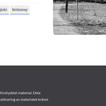
glok)
Brittatorp
ttsskyddat material. Dela
ublicering av materialet kräver