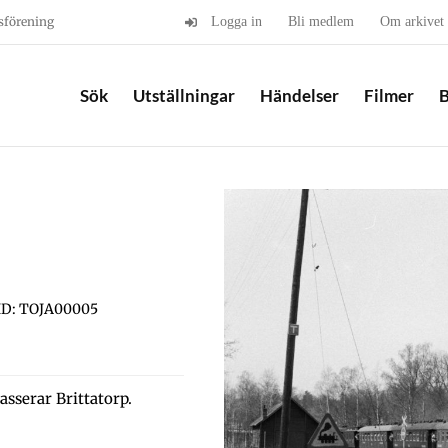
sförening
Logga in
Bli medlem
Om arkivet
Sök
Utställningar
Händelser
Filmer
B
ID: TOJA00005
asserar Brittatorp.