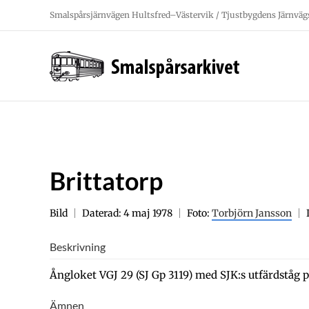
Fortsätt
Smalspårsjärnvägen Hultsfred–Västervik / Tjustbygdens Järnväg
till
innehållet
Brittatorp
Bild
Daterad: 4 maj 1978
Foto:
Torbjörn Jansson
Beskrivning
Ångloket VGJ 29 (SJ Gp 3119) med SJK:s utfärdståg p
Ämnen