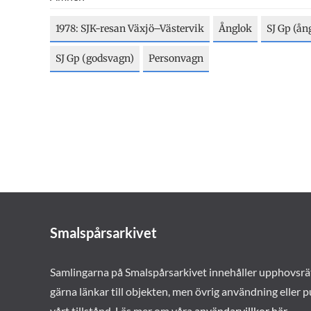
1978: SJK-resan Växjö–Västervik
Ånglok
SJ Gp (ån
SJ Gp (godsvagn)
Personvagn
Smalspårsarkivet
Samlingarna på Smalspårsarkivet innehåller upphovsrä
gärna länkar till objekten, men övrig användning eller p
vårt tillstånd. Läs mer om våra
användarvillkor här
.