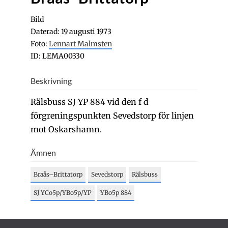
Bild
Daterad: 19 augusti 1973
Foto:
Lennart Malmsten
ID: LEMA00330
Beskrivning
Rälsbuss SJ YP 884 vid den f d
förgreningspunkten Sevedstorp för linjen
mot Oskarshamn.
Ämnen
Braås–Brittatorp
Sevedstorp
Rälsbuss
SJ YCo5p/YBo5p/YP
YBo5p 884