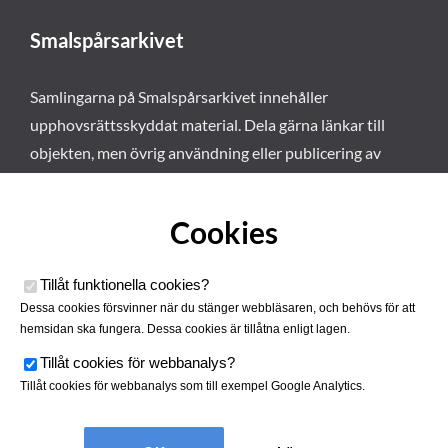
Smalspårsarkivet
Samlingarna på Smalspårsarkivet innehåller
upphovsrättsskyddat material. Dela gärna länkar till
objekten, men övrig användning eller publicering av
materialet kräver vårt tillstånd. Läs mer om våra
användarvillkor här
.
Cookies
Tillåt funktionella cookies
?
Dessa cookies försvinner när du stänger webbläsaren, och behövs för att
hemsidan ska fungera. Dessa cookies är tillåtna enligt lagen.
Tillåt cookies för webbanalys
?
Tillåt cookies för webbanalys som till exempel Google Analytics.
Smalspårsarkivet drivs av
Tjustbygdens Järnvägsförening