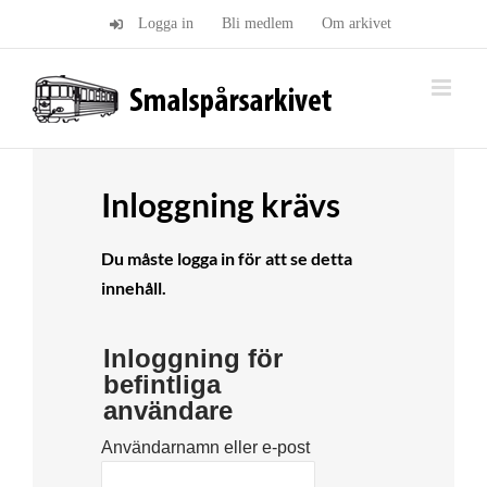
Fortsätt
Logga in
Bli medlem
Om arkivet
till
innehållet
Inloggning krävs
Du måste logga in för att se detta
innehåll.
Inloggning för
befintliga
användare
Användarnamn eller e-post