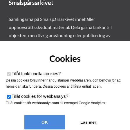
Smalspårsarkivet
Samlingarna på Smalspårsarkivet innehåller
upphovsrättsskyddat material. Dela gärna länkar till
objekten, men övrig användning eller publicering av
materialet kräver vårt tillstånd. Läs mer om våra
användarvillkor här
.
Cookies
Tillåt funktionella cookies
?
Dessa cookies försvinner när du stänger webbläsaren, och behövs för att
hemsidan ska fungera. Dessa cookies är tillåtna enligt lagen.
Tillåt cookies för webbanalys
?
Tillåt cookies för webbanalys som till exempel Google Analytics.
Smalspårsarkivet drivs av
Tjustbygdens Järnvägsförening
Läs mer
| Utvecklad av
Hamrén Webbyrå
Cookies