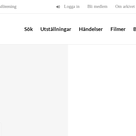
sförening
Logga in
Bli medlem
Om arkivet
Sök
Utställningar
Händelser
Filmer
B